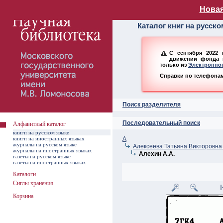
Алфавитный ката
Новая
Каталог книг на русск
С сентября 2022 
движении фонда н
только из
Электронног
Справки по телефонам:
Поиск разделителя
Последовательный поиск
Алфавитный каталог
книги на русском языке
книги на иностранных языках
А
журналы на русском языке
Алексеева Татьяна Викторовна 
журналы на иностранных языках
Алехин А.А.
газеты на русском языке
газеты на иностранных языках
Каталоги
Сиглы хранения
Корзина