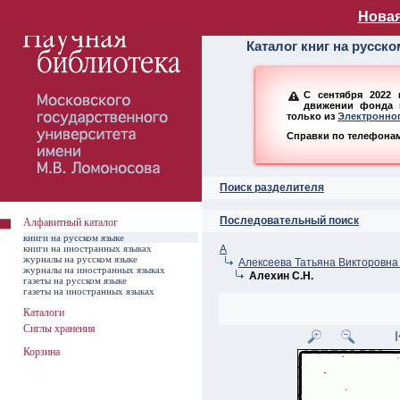
Алфавитный ката
Новая
Каталог книг на русск
С сентября 2022 
движении фонда н
только из
Электронног
Справки по телефонам:
Поиск разделителя
Последовательный поиск
Алфавитный каталог
книги на русском языке
книги на иностранных языках
А
журналы на русском языке
Алексеева Татьяна Викторовна 
журналы на иностранных языках
Алехин С.Н.
газеты на русском языке
газеты на иностранных языках
Каталоги
Сиглы хранения
Корзина