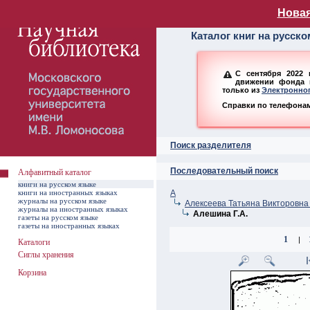
Алфавитный ката
Новая
Каталог книг на русск
С сентября 2022 
движении фонда н
только из
Электронног
Справки по телефонам:
Поиск разделителя
Последовательный поиск
Алфавитный каталог
книги на русском языке
книги на иностранных языках
А
журналы на русском языке
Алексеева Татьяна Викторовна 
журналы на иностранных языках
Алешина Г.А.
газеты на русском языке
газеты на иностранных языках
1
|
Каталоги
Сиглы хранения
Корзина