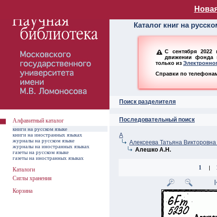
Алфавитный ката
Новая
Каталог книг на русск
С сентября 2022 
движении фонда н
только из
Электронног
Справки по телефонам:
Поиск разделителя
Последовательный поиск
Алфавитный каталог
книги на русском языке
книги на иностранных языках
А
журналы на русском языке
Алексеева Татьяна Викторовна 
журналы на иностранных языках
Алешко А.Н.
газеты на русском языке
газеты на иностранных языках
1
|
Каталоги
Сиглы хранения
Корзина