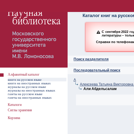
Алфавитный ката
Каталог книг на русск
С сентября 2022 г
литературы – толь
Справки по телефонам:
Поиск разделителя
Последовательный поиск
Алфавитный каталог
книги на русском языке
А
книги на иностранных языках
Алексеева Татьяна Викторовна 
журналы на русском языке
Али Абдельсалам
журналы на иностранных языках
газеты на русском языке
газеты на иностранных языках
Каталоги
Сиглы хранения
Корзина