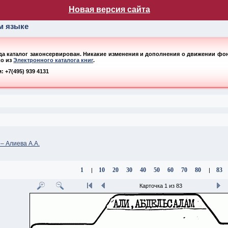
лог НБ МГУ
Новая версия сайта
ом языке
ода каталог законсервирован. Никакие изменения и дополнения о движении фонд
ко из
Электронного каталога книг
.
 +7(495) 939 4131
– Алиева А.А.
1
10
20
30
40
50
60
70
80
83
|
|
Карточка 1 из 83