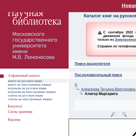
Алфавитный ката
Новая
Каталог книг на русск
С сентября 2022 
движении фонда н
только из
Электронног
Справки по телефонам:
Поиск разделителя
Последовательный поиск
Алфавитный каталог
книги на русском языке
книги на иностранных языках
А
журналы на русском языке
Алексеева Татьяна Викторовна 
журналы на иностранных языках
Алигер Маргарита
газеты на русском языке
газеты на иностранных языках
Каталоги
Сиглы хранения
Корзина