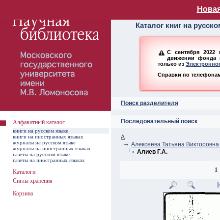
Алфавитный ката
Новая
Каталог книг на русск
С сентября 2022 
движении фонда н
только из
Электронног
Справки по телефонам:
Поиск разделителя
Последовательный поиск
Алфавитный каталог
книги на русском языке
книги на иностранных языках
А
журналы на русском языке
Алексеева Татьяна Викторовна 
журналы на иностранных языках
Алиев Г.А.
газеты на русском языке
газеты на иностранных языках
1
Каталоги
Сиглы хранения
Корзина