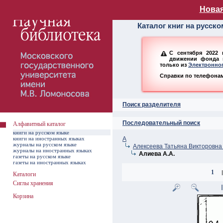
Алфавитный ката
Новая
Каталог книг на русск
С сентября 2022 
движении фонда н
только из
Электронног
Справки по телефонам:
Поиск разделителя
Последовательный поиск
Алфавитный каталог
книги на русском языке
книги на иностранных языках
А
журналы на русском языке
Алексеева Татьяна Викторовна 
журналы на иностранных языках
Алиева А.А.
газеты на русском языке
газеты на иностранных языках
1
|
Каталоги
Сиглы хранения
Корзина