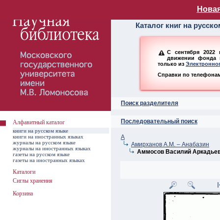
Алфавитный ката
Новая
Каталог книг на русск
С сентября 2022 
движении фонда н
только из
Электронног
Справки по телефонам:
Поиск разделителя
Последовательный поиск
Алфавитный каталог
книги на русском языке
книги на иностранных языках
А
журналы на русском языке
Амирханов А.М. – Анабазин
журналы на иностранных языках
Аммосов Василий Аркадье
газеты на русском языке
газеты на иностранных языках
Каталоги
Сиглы хранения
Корзина