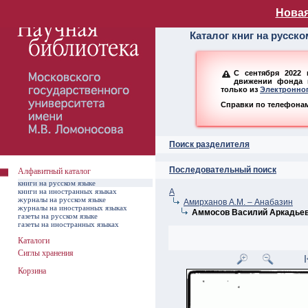
Алфавитный ката
Новая
Каталог книг на русск
С сентября 2022 
движении фонда н
только из
Электронног
Справки по телефонам:
Поиск разделителя
Последовательный поиск
Алфавитный каталог
книги на русском языке
книги на иностранных языках
А
журналы на русском языке
Амирханов А.М. – Анабазин
журналы на иностранных языках
Аммосов Василий Аркадье
газеты на русском языке
газеты на иностранных языках
Каталоги
Сиглы хранения
Корзина