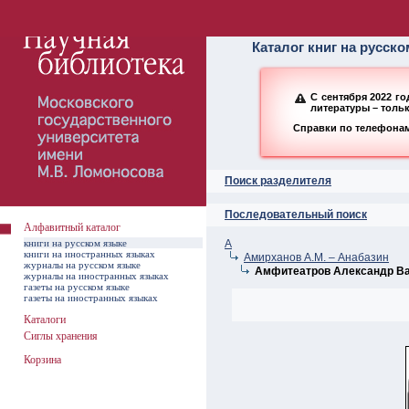
Алфавитный ката
Каталог книг на русск
С сентября 2022 г
литературы – толь
Справки по телефонам:
Поиск разделителя
Последовательный поиск
Алфавитный каталог
книги на русском языке
А
книги на иностранных языках
Амирханов А.М. – Анабазин
журналы на русском языке
Амфитеатров Александр В
журналы на иностранных языках
газеты на русском языке
газеты на иностранных языках
Каталоги
Сиглы хранения
Корзина