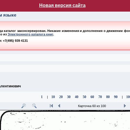
лог НБ МГУ
Новая версия сайта
ом языке
ода каталог законсервирован. Никакие изменения и дополнения о движении фонд
ко из
Электронного каталога книг
.
 +7(495) 939 4131
алентинович
1
10
20
30
40
50
60
70
80
90
10
|
|
Карточка 60 из 100