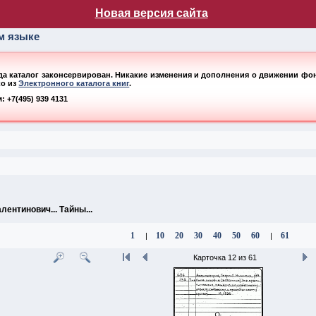
лог НБ МГУ
Новая версия сайта
ом языке
ода каталог законсервирован. Никакие изменения и дополнения о движении фонд
ко из
Электронного каталога книг
.
 +7(495) 939 4131
ентинович... Тайны...
1
10
20
30
40
50
60
61
|
|
Карточка 12 из 61