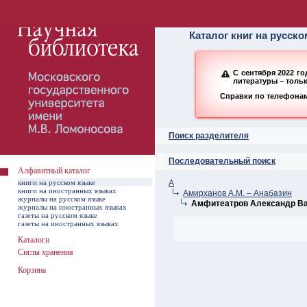
Алфавитный ката
Каталог книг на русск
С сентября 2022 г
литературы – толь
Справки по телефонам:
Поиск разделителя
Последовательный поиск
Алфавитный каталог
книги на русском языке
А
книги на иностранных языках
Амирханов А.М. – Анабазин
журналы на русском языке
Амфитеатров Александр Вал
журналы на иностранных языках
газеты на русском языке
газеты на иностранных языках
Каталоги
Сиглы хранения
Корзина