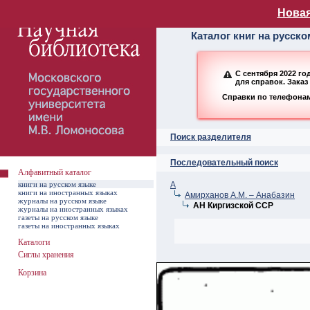
Алфавитный ката
Новая
Каталог книг на русск
С сентября 2022 г
для справок. Заказ
Справки по телефонам:
Поиск разделителя
Последовательный поиск
Алфавитный каталог
книги на русском языке
А
книги на иностранных языках
Амирханов А.М. – Анабазин
журналы на русском языке
АН Киргизской ССР
журналы на иностранных языках
газеты на русском языке
газеты на иностранных языках
Каталоги
Сиглы хранения
Корзина