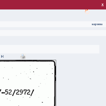
загрузка
х
корзина