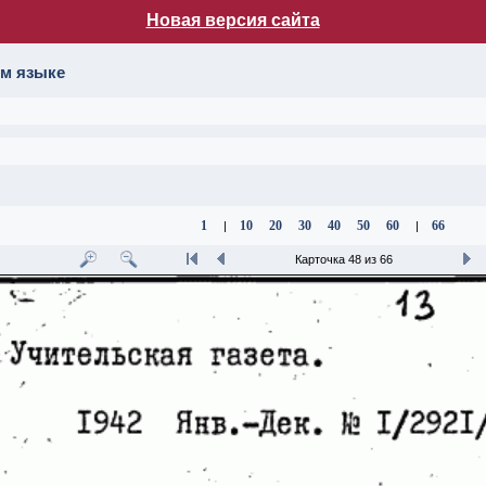
Новая версия сайта
лог НБ МГУ
ом языке
1
10
20
30
40
50
60
66
|
|
Карточка 48 из 66