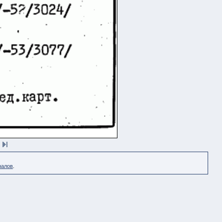
налов
.