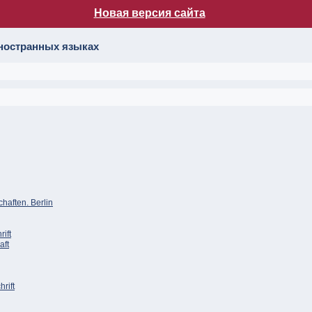
Новая версия сайта
лог НБ МГУ
иностранных языках
haften. Berlin
ift
aft
rift