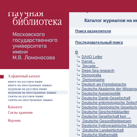
Алфавитный ката
Каталог журналов на 
Поиск разделителя
Последовательный поиск
D
DAAD Letter
Dansk...
Decade...
Deep-Sea research
Demografia
Алфавитный каталог
Demographe
книги на русском языке
Deutsch als Fremdsprache
книги на иностранных языках
журналы на русском языке
Deutsche Akademie der Wissensc
журналы на иностранных языках
Deutsche Aussenpolitik
газеты на русском языке
Deutsche Dante-Gesellschaft
газеты на иностранных языках
Deutsche entomologische Zeitschr
Каталоги
Deutsche Geologische Gesellsch
Deutsche Geschichtsblaetter
Сиглы хранения
Deutsche Gesellschaft fuer …
Корзина
Deutsche Gesundheitswesen
Deutsche hydrographische Zeitsch
Deutsche Landwirtschaft
Deutsche Mathematik