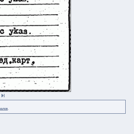
налов
.