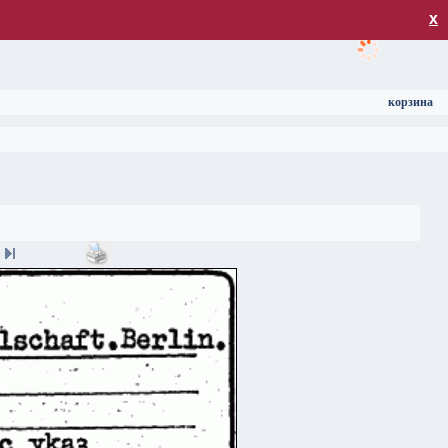
загрузка
х
корзина