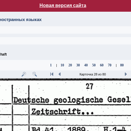
Новая версия сайта
лог НБ МГУ
иностранных языках
haft
1
10
20
30
40
50
60
70
80
|
|
Карточка 28 из 80