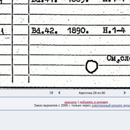
Карточка 28 из 80
заказать
|
добавить в корзину
Заказ журналов с 2005 г. только через
электронный каталог жур