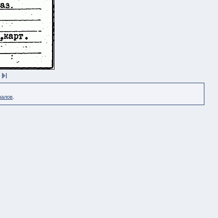
налов
.