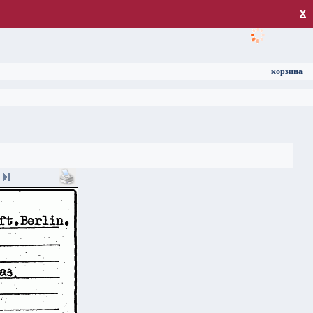
загрузка
х
корзина