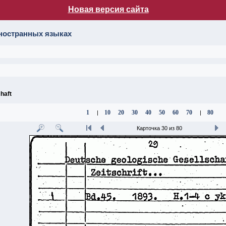
Новая версия сайта
лог НБ МГУ
иностранных языках
haft
1
10
20
30
40
50
60
70
80
|
|
Карточка 30 из 80