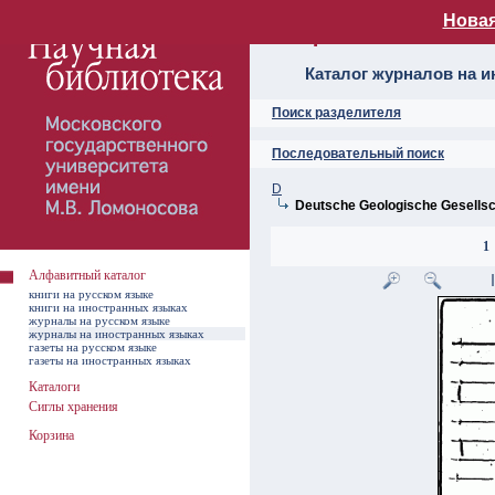
Новая
Алфавитный ката
Каталог журналов на 
Поиск разделителя
Последовательный поиск
D
Deutsche Geologische Gesellsc
1
Алфавитный каталог
книги на русском языке
книги на иностранных языках
журналы на русском языке
журналы на иностранных языках
газеты на русском языке
газеты на иностранных языках
Каталоги
Сиглы хранения
Корзина