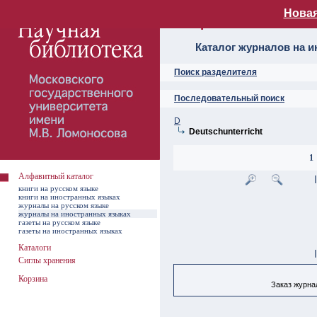
Новая
Алфавитный ката
Каталог журналов на 
Поиск разделителя
Последовательный поиск
D
Deutschunterricht
1
Алфавитный каталог
книги на русском языке
книги на иностранных языках
журналы на русском языке
журналы на иностранных языках
газеты на русском языке
газеты на иностранных языках
Каталоги
Сиглы хранения
Корзина
Заказ журнал