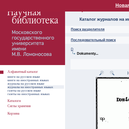
Новая
Алфавитный ката
Каталог журналов на 
Поиск разделителя
Последовательный поиск
D
Dokumenty...
Алфавитный каталог
книги на русском языке
книги на иностранных языках
журналы на русском языке
журналы на иностранных языках
газеты на русском языке
газеты на иностранных языках
Каталоги
Сиглы хранения
Корзина