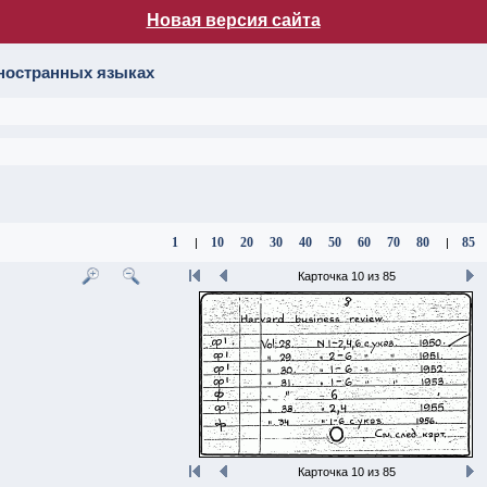
Новая версия сайта
лог НБ МГУ
иностранных языках
1
10
20
30
40
50
60
70
80
85
|
|
Карточка 10 из 85
Карточка 10 из 85