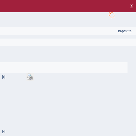
загрузка
х
корзина