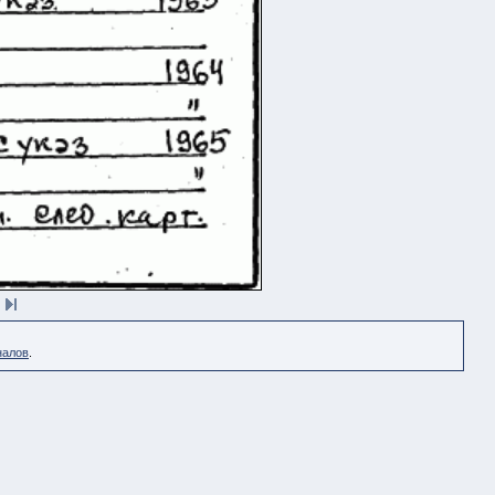
налов
.