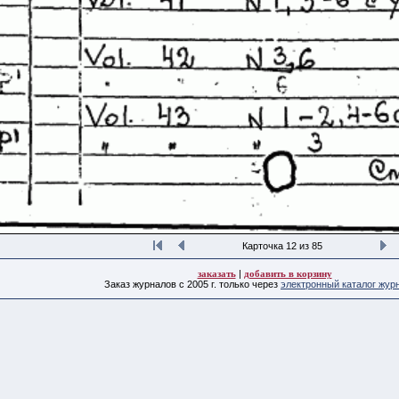
Карточка 12 из 85
заказать
|
добавить в корзину
Заказ журналов с 2005 г. только через
электронный каталог жур