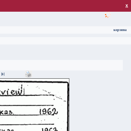
загрузка
х
корзина