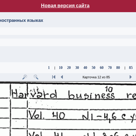
Новая версия сайта
лог НБ МГУ
иностранных языках
1
10
20
30
40
50
60
70
80
85
|
|
Карточка 12 из 85