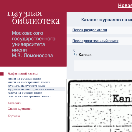
Новая
Алфавитный ката
Каталог журналов на 
Поиск разделителя
Последовательный поиск
K
Kansas
Алфавитный каталог
книги на русском языке
книги на иностранных языках
журналы на русском языке
журналы на иностранных языках
газеты на русском языке
газеты на иностранных языках
Каталоги
Сиглы хранения
Корзина