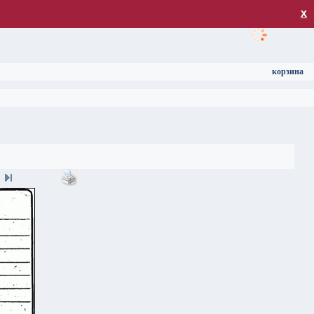
загрузка
х
корзина