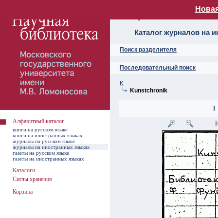
Новая
Алфавитный ката
Каталог журналов на 
Поиск разделителя
Последовательный поиск
K
Kunstchronik
1
Алфавитный каталог
книги на русском языке
книги на иностранных языках
журналы на русском языке
журналы на иностранных языках
газеты на русском языке
газеты на иностранных языках
Каталоги
Сиглы хранения
Корзина