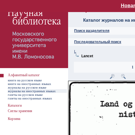
Новая
Алфавитный ката
Каталог журналов на 
Поиск разделителя
Последовательный поиск
L
Lancet
1
Алфавитный каталог
книги на русском языке
книги на иностранных языках
журналы на русском языке
журналы на иностранных языках
газеты на русском языке
газеты на иностранных языках
Каталоги
Сиглы хранения
Корзина