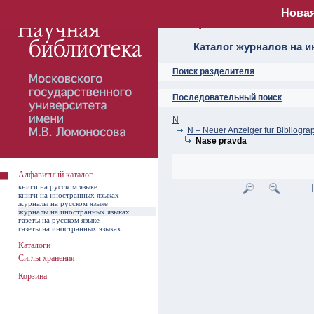
Новая
Алфавитный ката
Каталог журналов на 
Поиск разделителя
Последовательный поиск
N
N – Neuer Anzeiger fur Bibliograp
Nase pravda
Алфавитный каталог
книги на русском языке
книги на иностранных языках
журналы на русском языке
журналы на иностранных языках
газеты на русском языке
газеты на иностранных языках
Каталоги
Сиглы хранения
Корзина