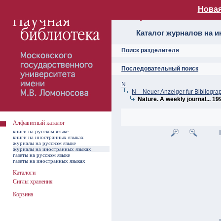
Новая
Алфавитный ката
Каталог журналов на 
Поиск разделителя
Последовательный поиск
N
N – Neuer Anzeiger fur Bibliograp
Nature. A weekly journal... 19
Алфавитный каталог
книги на русском языке
книги на иностранных языках
журналы на русском языке
журналы на иностранных языках
газеты на русском языке
газеты на иностранных языках
Каталоги
Сиглы хранения
Корзина