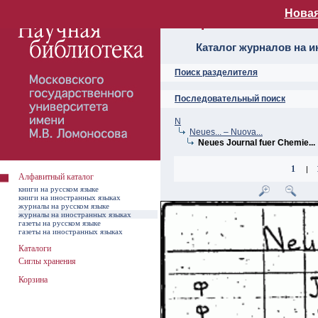
Новая
Алфавитный ката
Каталог журналов на 
Поиск разделителя
Последовательный поиск
N
Neues... – Nuova...
Neues Journal fuer Chemie...
1
|
Алфавитный каталог
книги на русском языке
книги на иностранных языках
журналы на русском языке
журналы на иностранных языках
газеты на русском языке
газеты на иностранных языках
Каталоги
Сиглы хранения
Корзина