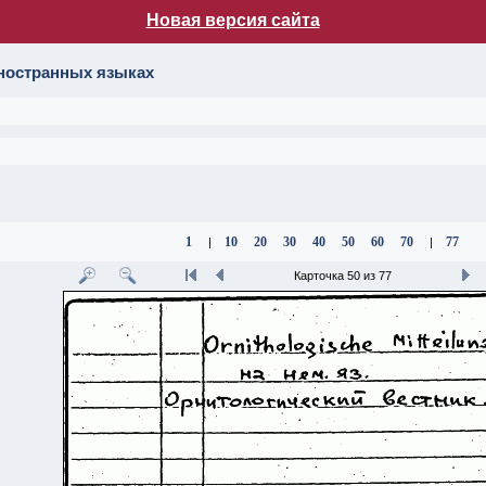
Новая версия сайта
лог НБ МГУ
иностранных языках
1
10
20
30
40
50
60
70
77
|
|
Карточка 50 из 77