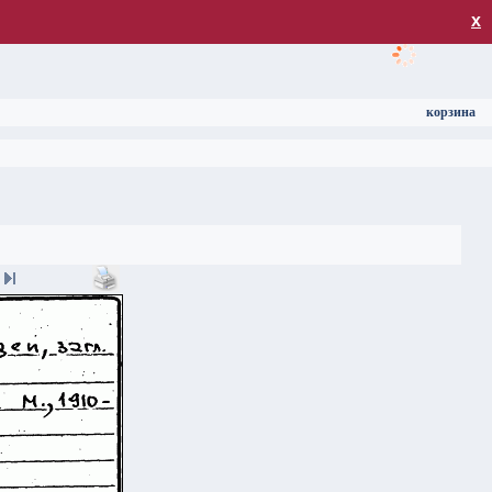
загрузка
х
корзина