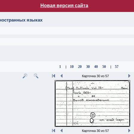
Новая версия сайта
лог НБ МГУ
иностранных языках
1
10
20
30
40
50
57
|
|
Карточка 30 из 57
Карточка 30 из 57