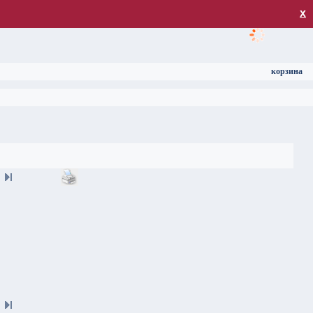
загрузка
х
корзина