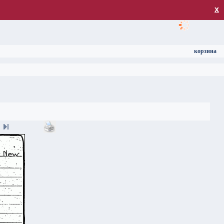
загрузка
х
корзина