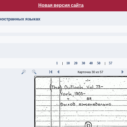
Новая версия сайта
лог НБ МГУ
иностранных языках
1
10
20
30
40
50
57
|
|
Карточка 30 из 57