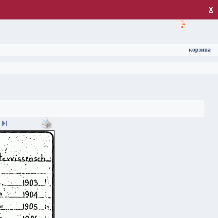
загрузка
х
корзина