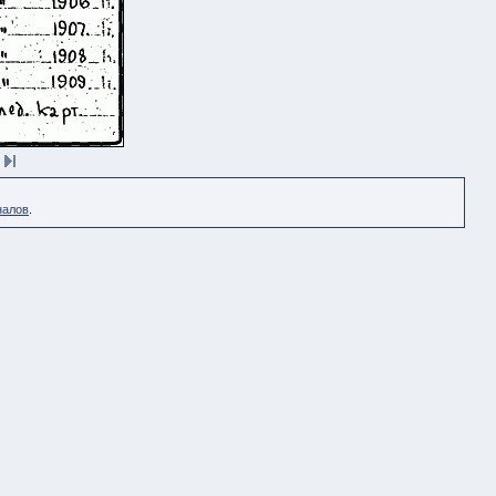
налов
.