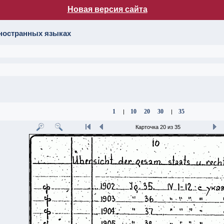
Новая версия сайта
лог НБ МГУ
иностранных языках
1
10
20
30
35
|
|
Карточка 20 из 35