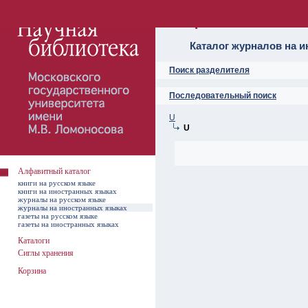
Алфавитный ката
Каталог журналов на 
Поиск разделителя
Последовательный поиск
U
U
Алфавитный каталог
книги на русском языке
книги на иностранных языках
журналы на русском языке
журналы на иностранных языках
газеты на русском языке
газеты на иностранных языках
Каталоги
Сиглы хранения
Корзина