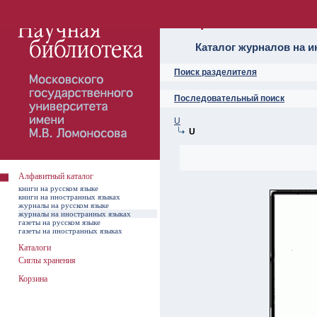
Алфавитный ката
Каталог журналов на 
Поиск разделителя
Последовательный поиск
U
U
Алфавитный каталог
книги на русском языке
книги на иностранных языках
журналы на русском языке
журналы на иностранных языках
газеты на русском языке
газеты на иностранных языках
Каталоги
Сиглы хранения
Корзина