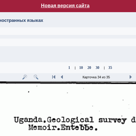
Новая версия сайта
лог НБ МГУ
иностранных языках
1
10
20
30
35
|
|
Карточка 34 из 35