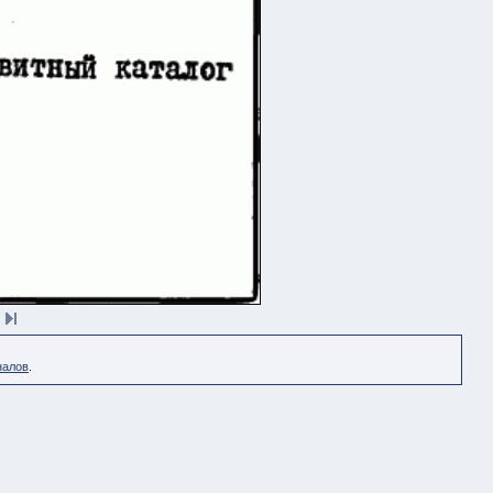
налов
.