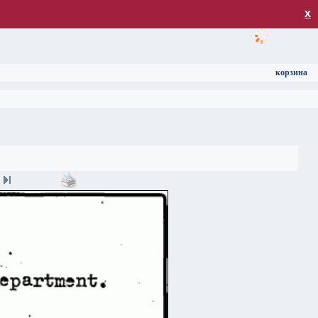
загрузка
х
корзина