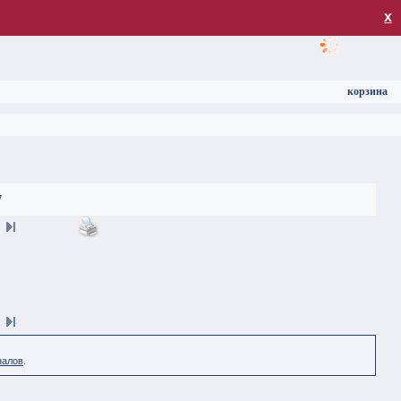
загрузка
х
корзина
7
налов
.