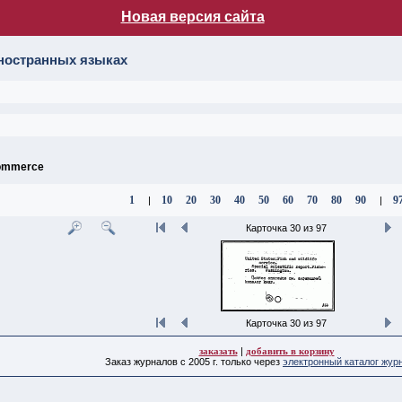
Новая версия сайта
лог НБ МГУ
иностранных языках
commerce
1
10
20
30
40
50
60
70
80
90
9
|
|
Карточка 30 из 97
Карточка 30 из 97
заказать
|
добавить в корзину
Заказ журналов с 2005 г. только через
электронный каталог жур