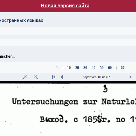
Новая версия сайта
лог НБ МГУ
иностранных языках
ischen...
1
10
20
30
40
50
60
67
|
|
Карточка 10 из 67