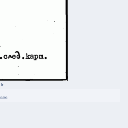
налов
.