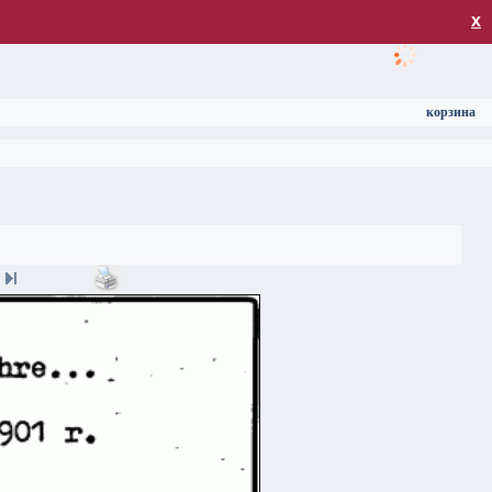
загрузка
х
корзина