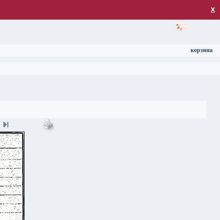
загрузка
х
корзина