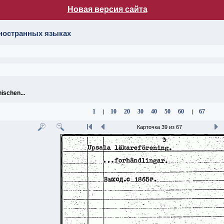
Новая версия сайта
лог НБ МГУ
иностранных языках
ischen...
1
10
20
30
40
50
60
67
|
|
Карточка 39 из 67