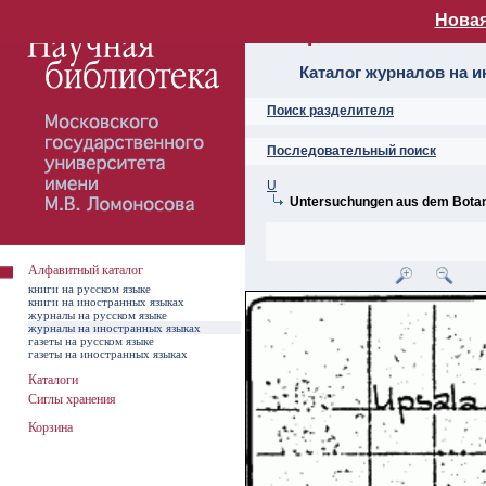
Новая
Алфавитный ката
Каталог журналов на 
Поиск разделителя
Последовательный поиск
U
Untersuchungen aus dem Botan
Алфавитный каталог
книги на русском языке
книги на иностранных языках
журналы на русском языке
журналы на иностранных языках
газеты на русском языке
газеты на иностранных языках
Каталоги
Сиглы хранения
Корзина