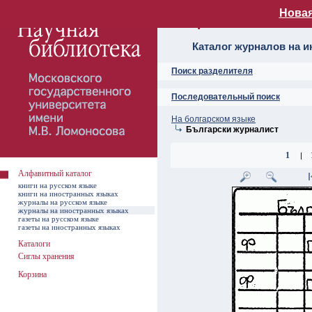
Новая
Алфавитный ката
Каталог журналов на 
Поиск разделителя
Последовательный поиск
На болгарском языке
Български журналист
1
|
Алфавитный каталог
книги на русском языке
книги на иностранных языках
журналы на русском языке
журналы на иностранных языках
газеты на русском языке
газеты на иностранных языках
Каталоги
Сиглы хранения
Корзина