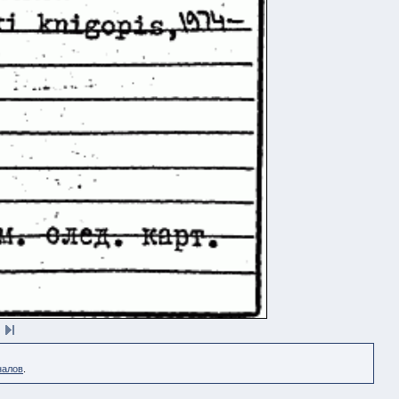
налов
.