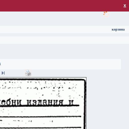
загрузка
х
корзина
4