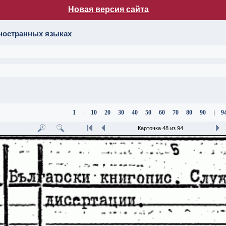
Новая версия сайта
лог НБ МГУ
иностранных языках
1
10
20
30
40
50
60
70
80
90
9
|
|
Карточка 48 из 94