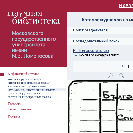
Новая
Алфавитный ката
Каталог журналов на 
Поиск разделителя
Последовательный поиск
На болгарском языке
Български журналист
1
|
Алфавитный каталог
книги на русском языке
книги на иностранных языках
журналы на русском языке
журналы на иностранных языках
газеты на русском языке
газеты на иностранных языках
Каталоги
Сиглы хранения
Корзина