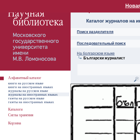
Новая
Алфавитный ката
Каталог журналов на 
Поиск разделителя
Последовательный поиск
На болгарском языке
Български журналист
Алфавитный каталог
книги на русском языке
книги на иностранных языках
журналы на русском языке
журналы на иностранных языках
газеты на русском языке
газеты на иностранных языках
Каталоги
Сиглы хранения
Корзина