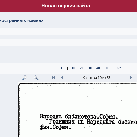
Новая версия сайта
лог НБ МГУ
иностранных языках
1
10
20
30
40
50
57
|
|
Карточка 10 из 57