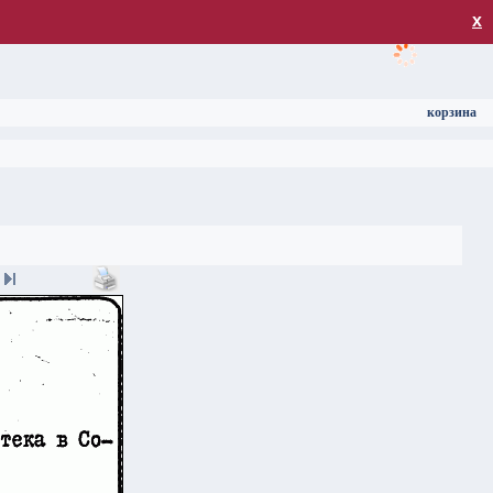
загрузка
х
корзина