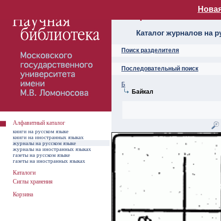
Новая
Алфавитный ката
Каталог журналов на р
Поиск разделителя
Последовательный поиск
Б
Байкал
Алфавитный каталог
книги на русском языке
книги на иностранных языках
журналы на русском языке
журналы на иностранных языках
газеты на русском языке
газеты на иностранных языках
Каталоги
Сиглы хранения
Корзина