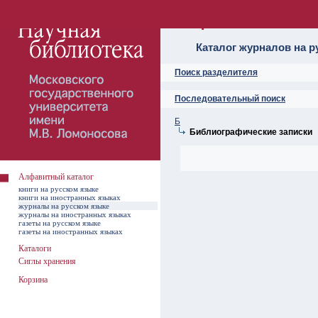
Алфавитный ката
Каталог журналов на р
Поиск разделителя
Последовательный поиск
Б
Библиографические записки
Алфавитный каталог
книги на русском языке
книги на иностранных языках
журналы на русском языке
журналы на иностранных языках
газеты на русском языке
газеты на иностранных языках
Каталоги
Сиглы хранения
Корзина