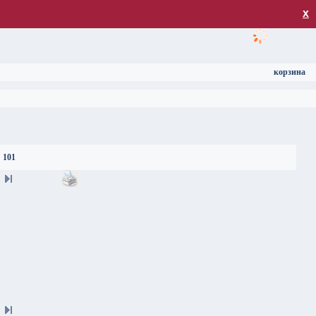
загрузка
х
корзина
101