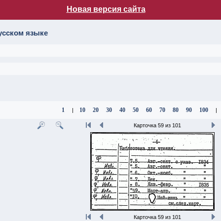
Новая версия сайта
лог НБ МГУ
усском языке
1
10
20
30
40
50
60
70
80
90
100
|
|
Карточка 59 из 101
Карточка 59 из 101