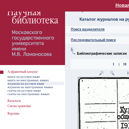
Новая
Алфавитный ката
Каталог журналов на р
Поиск разделителя
Последовательный поиск
Б
Библиографические записки
1
10
|
Алфавитный каталог
книги на русском языке
книги на иностранных языках
журналы на русском языке
журналы на иностранных языках
газеты на русском языке
газеты на иностранных языках
Каталоги
Сиглы хранения
Корзина