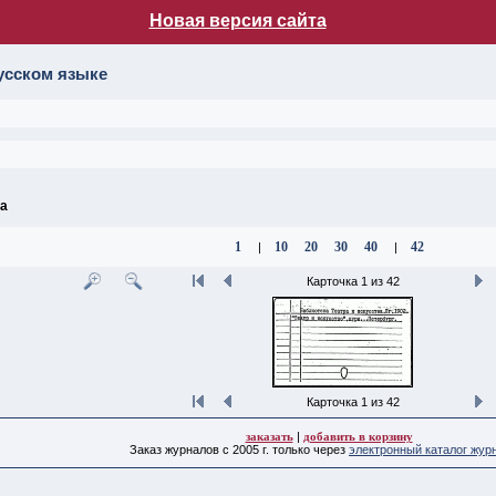
Новая версия сайта
лог НБ МГУ
усском языке
ва
1
10
20
30
40
42
|
|
Карточка 1 из 42
Карточка 1 из 42
заказать
|
добавить в корзину
Заказ журналов с 2005 г. только через
электронный каталог жур