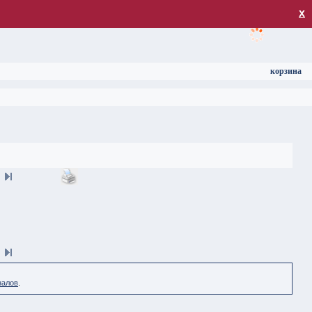
загрузка
х
корзина
налов
.