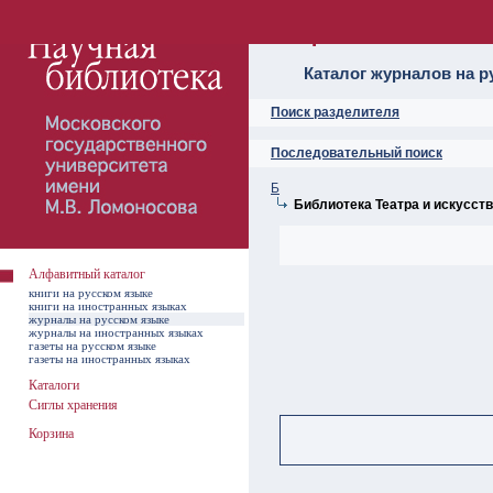
Алфавитный ката
Каталог журналов на р
Поиск разделителя
Последовательный поиск
Б
Библиотека Театра и искусст
Алфавитный каталог
книги на русском языке
книги на иностранных языках
журналы на русском языке
журналы на иностранных языках
газеты на русском языке
газеты на иностранных языках
Каталоги
Сиглы хранения
Корзина