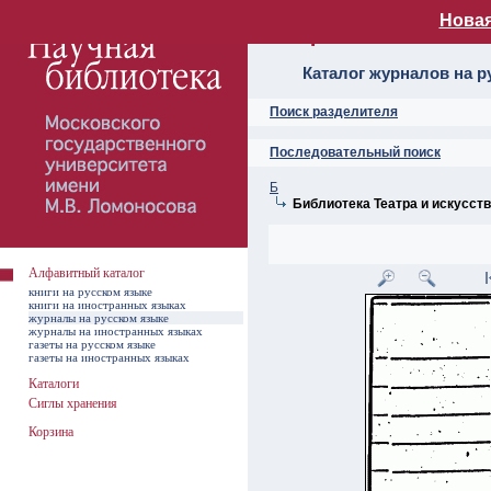
Новая
Алфавитный ката
Каталог журналов на р
Поиск разделителя
Последовательный поиск
Б
Библиотека Театра и искусст
Алфавитный каталог
книги на русском языке
книги на иностранных языках
журналы на русском языке
журналы на иностранных языках
газеты на русском языке
газеты на иностранных языках
Каталоги
Сиглы хранения
Корзина