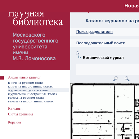
Новая
Алфавитный ката
Каталог журналов на р
Поиск разделителя
Последовательный поиск
Б
Ботанический журнал
Алфавитный каталог
книги на русском языке
книги на иностранных языках
журналы на русском языке
журналы на иностранных языках
газеты на русском языке
газеты на иностранных языках
Каталоги
Сиглы хранения
Корзина