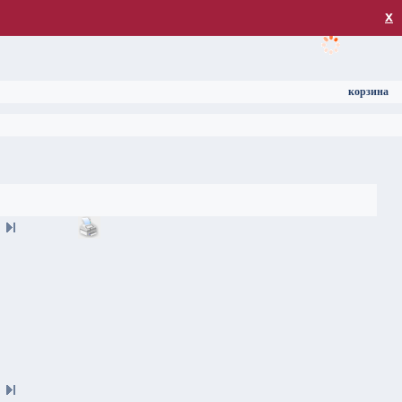
загрузка
х
корзина