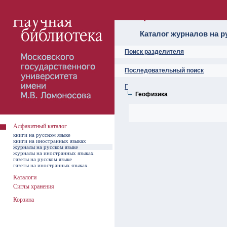
Алфавитный ката
Каталог журналов на р
Поиск разделителя
Последовательный поиск
Г
Геофизика
Алфавитный каталог
книги на русском языке
книги на иностранных языках
журналы на русском языке
журналы на иностранных языках
газеты на русском языке
газеты на иностранных языках
Каталоги
Сиглы хранения
Корзина