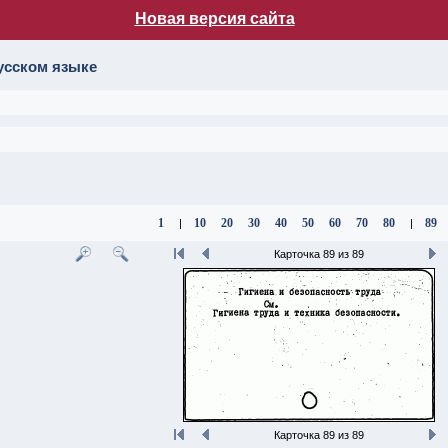
Новая версия сайта
лог НБ МГУ
усском языке
1
10
20
30
40
50
60
70
80
89
|
|
Карточка 89 из 89
Карточка 89 из 89